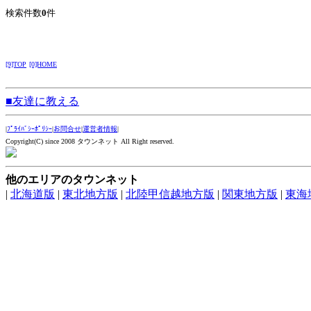
検索件数
0
件
[9]TOP
[0]HOME
■友達に教える
|
ﾌﾟﾗｲﾊﾞｼｰﾎﾟﾘｼｰ
|
お問合せ
|
運営者情報
|
Copyright(C) since 2008 タウンネット All Right reserved.
他のエリアのタウンネット
|
北海道版
|
東北地方版
|
北陸甲信越地方版
|
関東地方版
|
東海