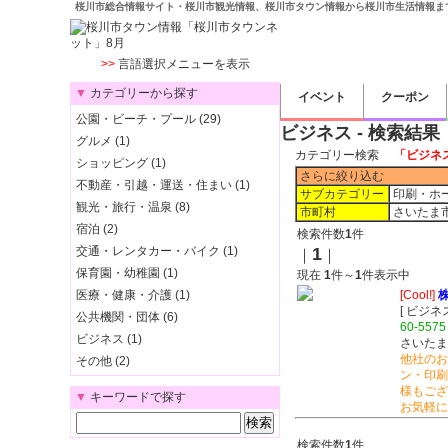
桜川市総合情報サイト・桜川市観光情報、桜川市タウン情報から桜川市生活情報ま
>>
言語選択メニューを表示
▼
カテゴリーから探す
イベント
クーポン
公園・ビーチ・プール (29)
ビジネス - 検索結果
グルメ (1)
カテゴリー検索
「ビジネ
ショッピング (1)
さらに絞り込む
不動産・引越・運送・住まい (1)
サブカテゴリー
印刷・ホ
観光・旅行・温泉 (8)
市町村
さいたま
宿泊 (2)
検索件数
1
件
交通・レンタカー・バイク (1)
1
｜
｜
保育園・幼稚園 (1)
現在
1
件～
1
件表示中
医療・健康・介護 (1)
[Cool!]
株
[ ビジ
公共機関・団体 (6)
60-5575
ビジネス (1)
さいたま
他社のお
その他 (2)
ン・印刷
様もござ
▼
キーワードで探す
お気軽に
検索件数
1
件