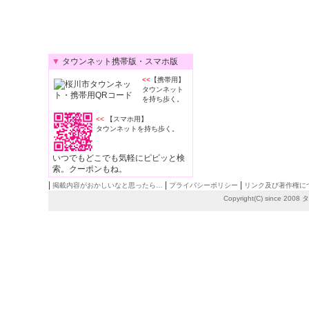
▼
タウンネット携帯版・スマホ版
<<
【携帯用】
タウンネット
を持ち歩く。
<<
【スマホ用】
タウンネットを持ち歩く。
いつでもどこでも気軽にピピッと検
索。クーポンもね。
|
|
|
掲載内容がおかしいなと思ったら…
プライバシーポリシー
リンク及び著作権に
Copyright(C) since 2008
タ