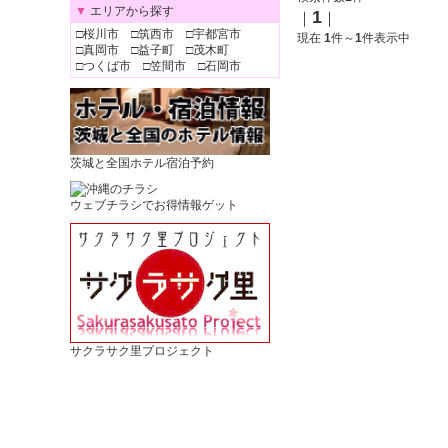
▼
エリアから探す
1
｜
｜
□
桜川市
□
筑西市
□
宇都宮市
現在
1
件～
1
件表示中
□
真岡市
□
益子町
□
茂木町
□
つくば市
□
笠間市
□
石岡市
茨城と全国ホテル宿泊予約
ウェブチラシでお得情報ゲット
サクラサク里プロジェクト