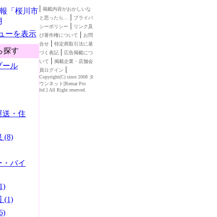
|
掲載内容がおかしいな
|
と思ったら…
プライバ
|
シーポリシー
リンク及
ューを表示
|
び著作権について
お問
|
合せ
特定商取引法に基
ら探す
|
づく表記
広告掲載につ
|
いて
掲載企業・店舗会
プール
|
員ログイン
Copyright(C) since 2008
タ
ウンネット
[
Remar Pro
ltd.
] All Right reserved.
運送・住
(8)
ー・バイ
)
(1)
)