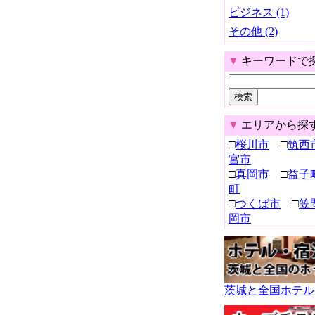
ビジネス (1)
その他 (2)
▼
キーワードで
▼
エリアから探
□
桜川市
□
筑西
宮市
□
真岡市
□
益子
町
□
つくば市
□
笠
岡市
茨城と全国ホテル