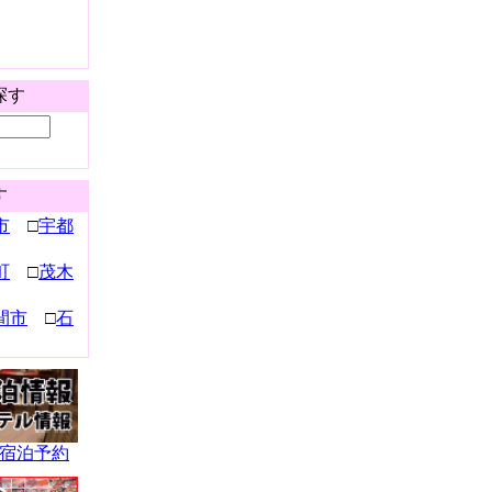
探す
す
市
□
宇都
町
□
茂木
間市
□
石
宿泊予約