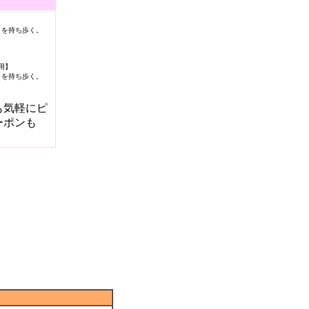
】
トを持ち歩く。
用】
トを持ち歩く。
も気軽にピ
ーポンも