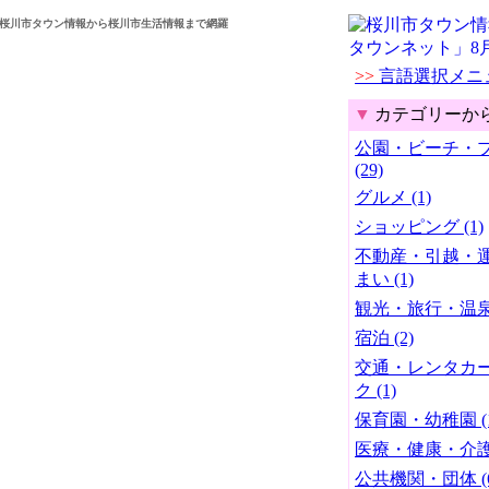
桜川市タウン情報から桜川市生活情報まで網羅
>>
言語選択メニ
▼
カテゴリーか
公園・ビーチ・
(29)
グルメ (1)
ショッピング (1)
不動産・引越・
まい (1)
観光・旅行・温泉 
宿泊 (2)
交通・レンタカ
ク (1)
保育園・幼稚園 (1
医療・健康・介護 
公共機関・団体 (6